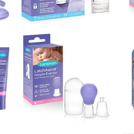
E
INVERSOR DE MAMILO
LATCHASS...
15,20€