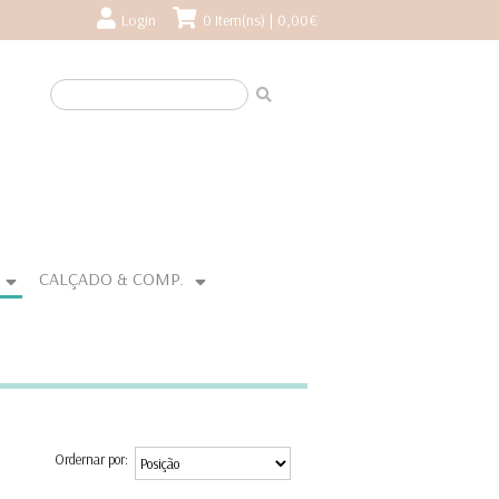
Login
0 Item(ns) | 0,00€
CALÇADO & COMP.
Ordernar por: