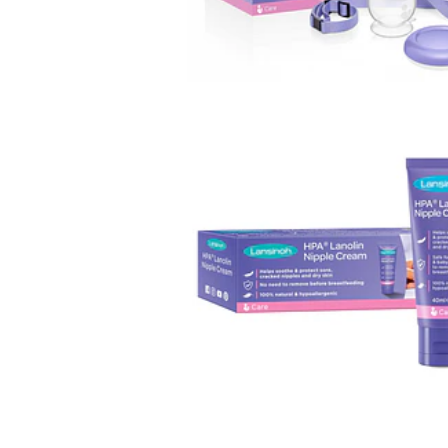
LANOLINA CREME D
MAMILOS H...
19,00€