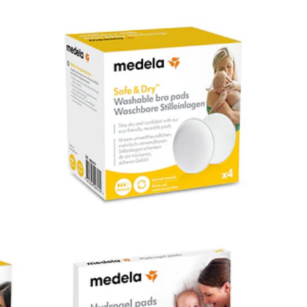
PROTETORES DE SEIOS
LAVÁVEI...
12,65€
ALMOFADAS DE
HIDROGEL 4 UN....