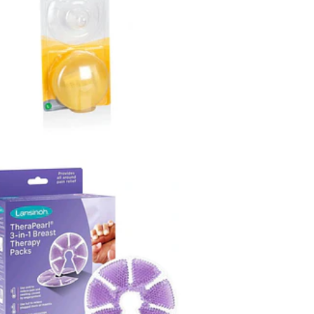
10,95€
THERA PEARL 3 EM 1 -
LANSINOH
21,00€