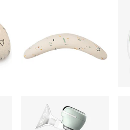
ALMOFADA
AMAMENTAÇÃO XL BAB...
77,50€
E
EXTRACTOR DE LEITE
PORTATIL...
52,95€