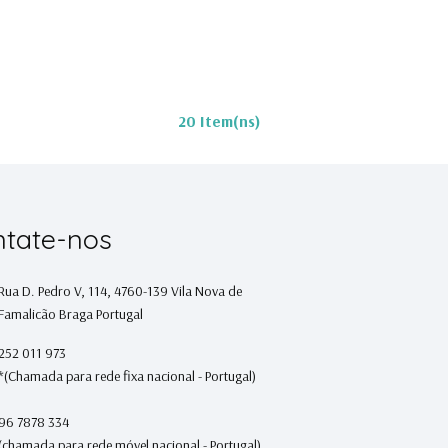
20 Item(ns)
tate-nos
Rua D. Pedro V, 114, 4760-139 Vila Nova de
Famalicão Braga Portugal
252 011 973
*(Chamada para rede fixa nacional - Portugal)
96 7878 334
(chamada para rede móvel nacional - Portugal)