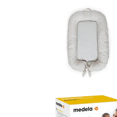
BABYNEST PILLOW
BABYSHOWER
Indisponível
PROTETORES DE
MAMILO 2 UN. ...