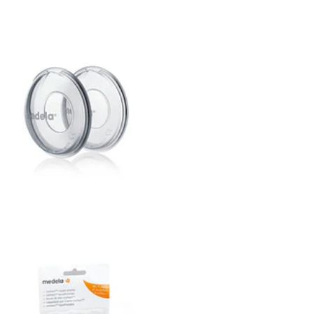
COLETORES DE LEITE 2
UN. ME...
12,90€
PROTECTORES DE
MAMILO CONTA...