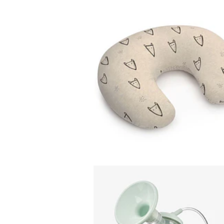
ALMOFADA
AMAMENTAÇÃO
BABYCLIC
53,50€
EXTRACTOR DE LEIT
PORTATIL...
59,95€