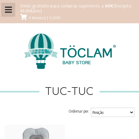
Envio gratuito para compras superiores a
60€
(Excepto
Mobiliário)
0 Item(ns) | 0,00€
TUC-TUC
Ordernar por: