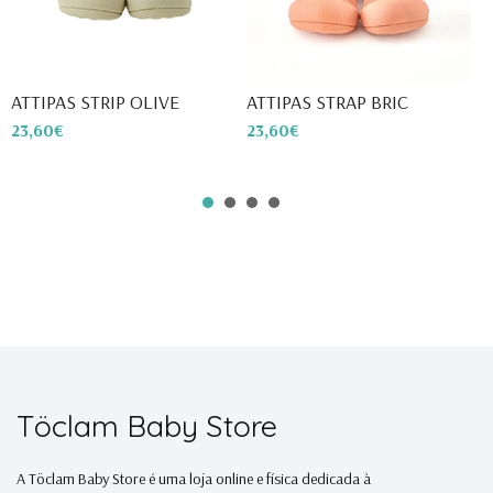
ATTIPAS STRIP OLIVE
ATTIPAS STRAP BRIC
A
23,60€
23,60€
2
Töclam Baby Store
A Töclam Baby Store é uma loja online e física dedicada à