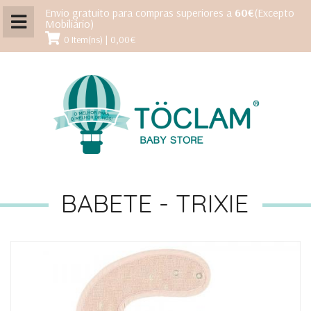
Envio gratuito para compras superiores a
60€
(Excepto
Mobiliário)
0 Item(ns) | 0,00€
BABETE - TRIXIE