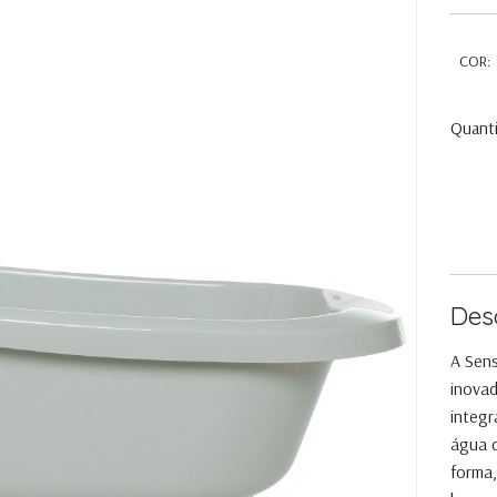
COR:
Quant
Des
A Sens
inovad
integr
água 
forma,