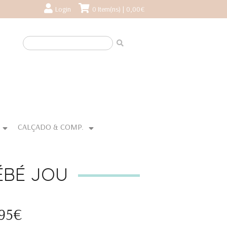
Login
0 Item(ns) | 0,00€
CALÇADO & COMP.
ÉBÉ JOU
,95€