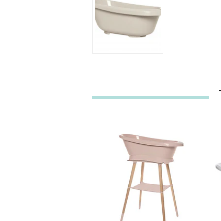
BANHEIRA SENSE
LED & SUPORT...
153,85€