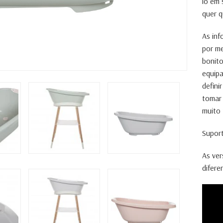
lo em 
quer q
As inf
por me
bonito
equip
defini
tomar
muito 
Supor
As ver
difere