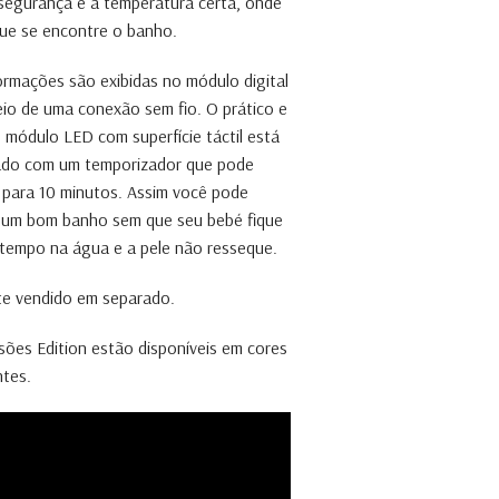
segurança e à temperatura certa, onde
ue se encontre o banho.
ormações são exibidas no módulo digital
io de uma conexão sem fio. O prático e
 módulo LED com superfície táctil está
ado com um temporizador que pode
r para 10 minutos. Assim você pode
 um bom banho sem que seu bebé fique
tempo na água e a pele não resseque.
te vendido em separado.
sões Edition estão disponíveis em cores
ntes.