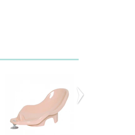
ASSENTO DE
BANHEIRA CO
BANHO FABULOUS
SUPORTE KAI- K.
-...
49,95€
24,45€