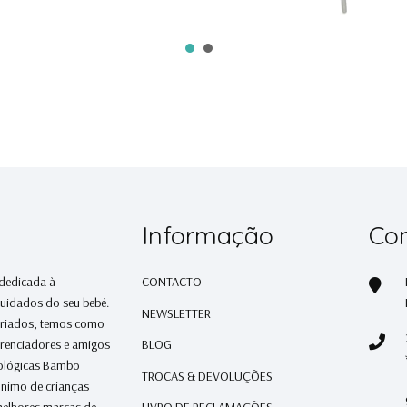
Informação
Con
 dedicada à
CONTACTO
cuidados do seu bebé.
NEWSLETTER
ariados, temos como
erenciadores e amigos
BLOG
cológicas Bambo
TROCAS & DEVOLUÇÕES
ónimo de crianças