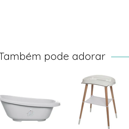
Também pode adorar
BANHEIRA SENSE
SUPORTE SENSE -
BASIC - BÉBÉ...
BÉBÉ JOU
33,95€
83,90€