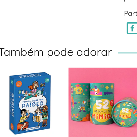
Part
Também pode adorar
THE BRAIN AWAY
52 DESAFIOS DE
VAMOS JOGAR ...
MIMICA - THE...
16,90€
16,00€