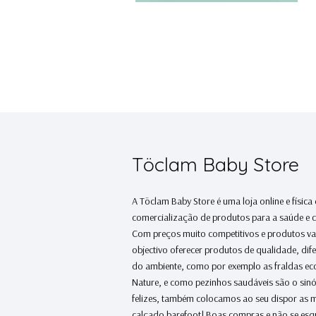
Töclam Baby Store
A Töclam Baby Store é uma loja online e física
comercialização de produtos para a saúde e 
Com preços muito competitivos e produtos v
objectivo oferecer produtos de qualidade, dif
do ambiente, como por exemplo as fraldas e
Nature, e como pezinhos saudáveis são o sin
felizes, também colocamos ao seu dispor as 
calçado barefoot! Boas compras e não se esq