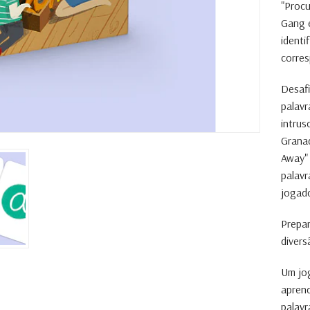
"Procu
Gang é
identi
corre
Desafi
palavr
intrus
Granad
Away" 
palavr
jogado
Prepa
divers
Um jog
aprend
palavr