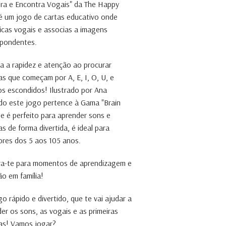
ra e Encontra Vogais" da The Happy
 um jogo de cartas educativo onde
ficas vogais e associas a imagens
spondentes.
a a rapidez e atenção ao procurar
as que começam por A, E, I, O, U, e
os escondidos! Ilustrado por Ana
o este jogo pertence à Gama "Brain
e é perfeito para aprender sons e
as de forma divertida, é ideal para
res dos 5 aos 105 anos.
ra-te para momentos de aprendizagem e
ão em família!
o rápido e divertido, que te vai ajudar a
er os sons, as vogais e as primeiras
as! Vamos jogar?