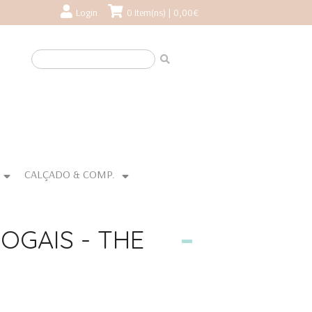
Login
0 Item(ns) | 0,00€
CALÇADO & COMP.
OGAIS - THE