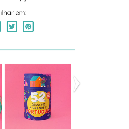
ilhar em:
52 DESAFIOS À
52 DESAFIOS E
GRANDE E À PO...
VIAGEM - THE..
16,00€
16,00€