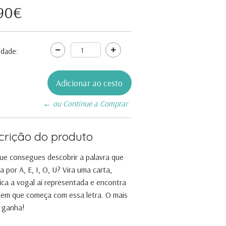
,90€
idade:
← ou Continue a Comprar
crição do produto
ue consegues descobrir a palavra que
 por A, E, I, O, U? Vira uma carta,
fica a vogal aí representada e encontra
em que começa com essa letra. O mais
 ganha!