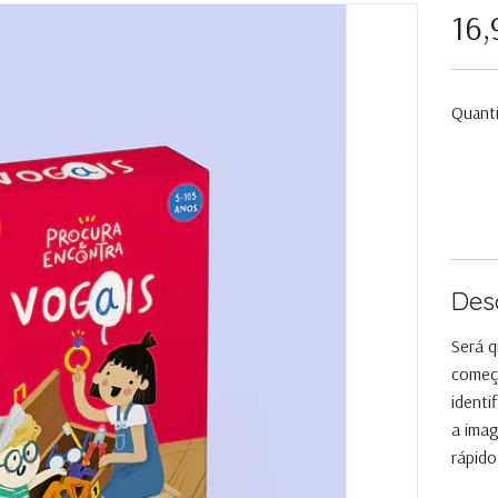
16
Quant
Des
Será q
começa
identi
a imag
rápido