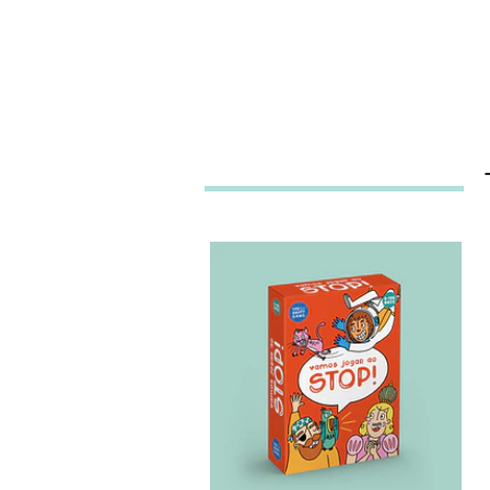
BRAIN AWAY JOGO
DO STOP - T...
16,90€