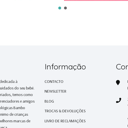
Informação
Con
 dedicada à
CONTACTO
cuidados do seu bebé.
NEWSLETTER
ariados, temos como
erenciadores e amigos
BLOG
cológicas Bambo
TROCAS & DEVOLUÇÕES
ónimo de crianças
melhores marcas de
LIVRO DE RECLAMAÇÕES
ueça...