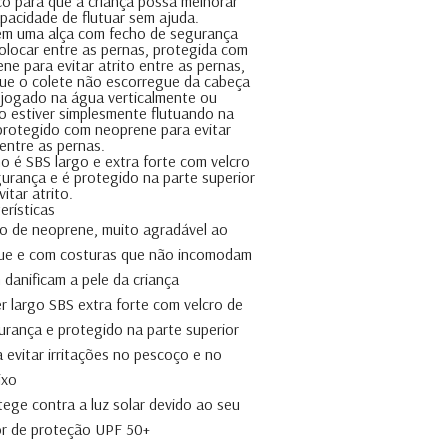
o para que a criança possa melhorar
pacidade de flutuar sem ajuda.
êm uma alça com fecho de segurança
olocar entre as pernas, protegida com
ne para evitar atrito entre as pernas,
ue o colete não escorregue da cabeça
 jogado na água verticalmente ou
 estiver simplesmente flutuando na
rotegido com neoprene para evitar
 entre as pernas.
o é SBS largo e extra forte com velcro
urança e é protegido na parte superior
vitar atrito.
erísticas
to de neoprene, muito agradável ao
ue e com costuras que não incomodam
 danificam a pele da criança
r largo SBS extra forte com velcro de
urança e protegido na parte superior
 evitar irritações no pescoço e no
ixo
tege contra a luz solar devido ao seu
or de proteção UPF 50+