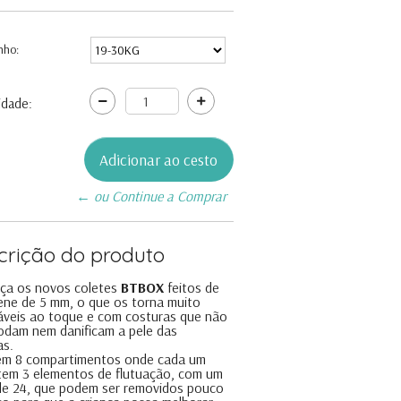
nho:
idade:
← ou Continue a Comprar
crição do produto
ça os novos coletes
BTBOX
feitos de
ne de 5 mm, o que os torna muito
veis ao toque e com costuras que não
odam nem danificam a pele das
as.
têm 8 compartimentos onde cada um
tem 3 elementos de flutuação, com um
de 24, que podem ser removidos pouco