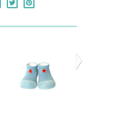
ATTIPAS SEA BLUE
BANHEIRA
INSUFLÁVEL
23,70€
OCEANO ...
21,90€