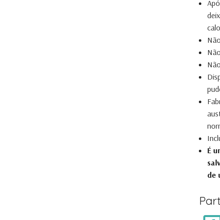
Apó
deix
calo
Não
Não
Não
Dis
pud
Fab
aus
nor
Inc
É u
sal
de 
Part