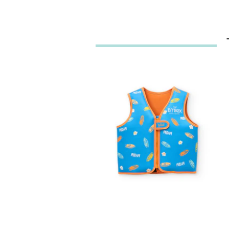
COLETE
FLUTUADOR
SURF-BTBOX
31,95€