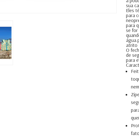
a pouc
sua ca
Eles t
para c
neopre
para q
se for
quando
água.p
atrito
O fech
de seg
para e
Caract
Fei
toq
nem
Zípe
seg
para
que
Pro
fat