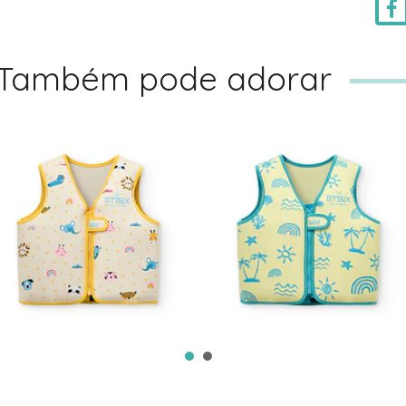
Também pode adorar
COLETE
COLETE
FLUTUADOR ZOO-
FLUTUADOR NEON
BTBOX
PALME...
31,95€
31,95€