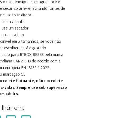
s o uso, enxágue com água doce e
e secar ao ar livre, evitando fontes de
r e luz solar direta.
 use alvejante
 use um secador
 passar a ferro
ponível em 3 tamanhos, se você não
er escolher, está esgotado
ricado para BTBOX BEBES pela marca
traliana BANZ LTD de acordo com a
ma europeia EN 13138-1:2022
lui marcação CE
m colete flutuante, não um colete
va-vidas. Sempre use sob supervisão
um adulto.
ilhar em: