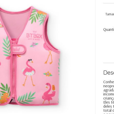
Tama
Quant
Des
Conhe
neopre
agradá
incom
crianç
Eles 
deles 
total 