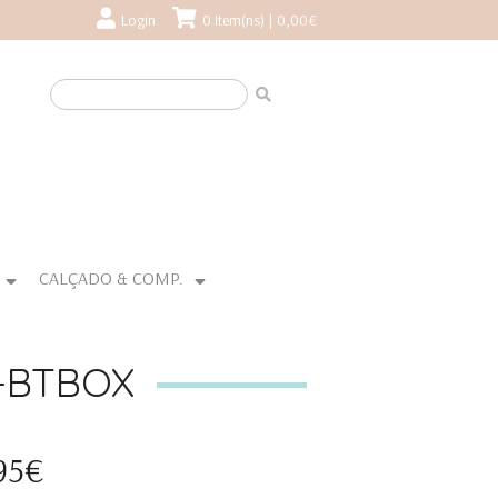
Login
0 Item(ns) | 0,00€
CALÇADO & COMP.
-BTBOX
95€