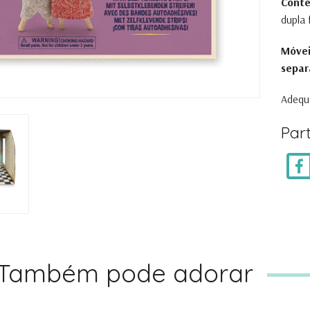
Conte
dupla 
Móvei
separ
Adequa
Part
Também pode adorar