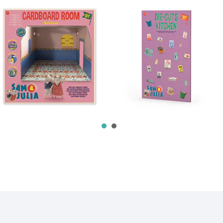
CASA DE BANHO -
ACESSÓRIOS DE
SAM & JULIA
COZINHA - SAM...
14,00€
10,00€