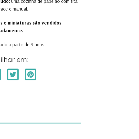
údo:
uma cozinha de papelão com fita
face e manual.
s e miniaturas são vendidos
adamente.
do a partir de 3 anos
ilhar em: