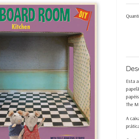
Quant
Des
Esta a
papelã
papéis
The M
A caix
prátic