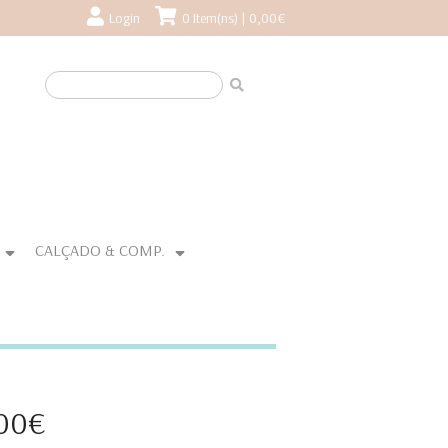
Login
0 Item(ns) | 0,00€
CALÇADO & COMP.
,00€