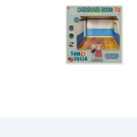
QUARTO DAS
CRIANÇAS -SAM &
...
14,00€