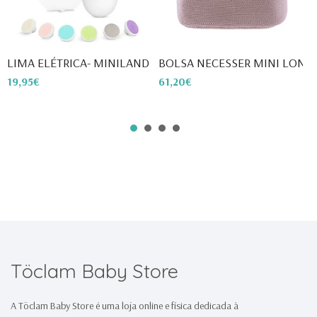
LIMA ELÉTRICA- MINILAND
BOLSA NECESSER MINI LONDO
N
19,95€
61,20€
2
Töclam Baby Store
A Töclam Baby Store é uma loja online e física dedicada à