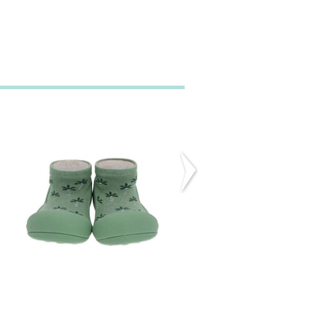
ATTIPAS SUMMER
ATTIPAS NATUR
TIME GREEN
FRIENDS BEAR
25,60€
25,60€