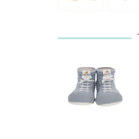
ATTIPAS BABY
DENIM LIGHT
BLUE
32,90€