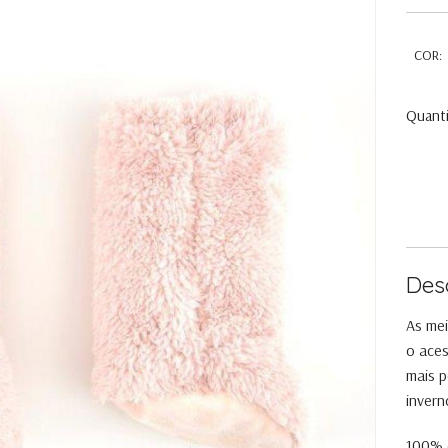
COR:
Quant
Des
As me
o aces
mais p
invern
100% e