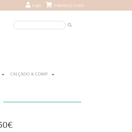
Login
0 Item(ns) | 0,00€
CALÇADO & COMP.
,50€