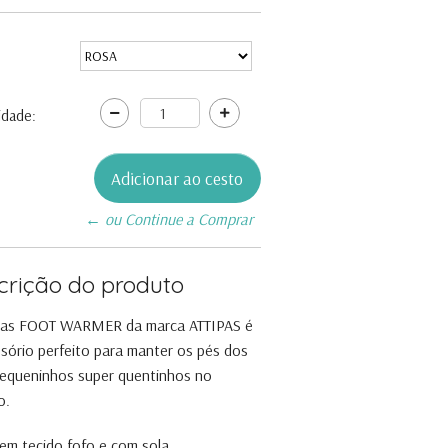
idade:
← ou Continue a Comprar
crição do produto
ias FOOT WARMER da marca ATTIPAS é
sório perfeito para manter os pés dos
equeninhos super quentinhos no
o.
m tecido fofo e com sola