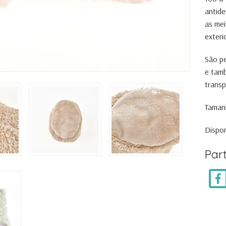
antide
as me
exteri
São pe
e tam
transp
Tamanh
Dispon
Part