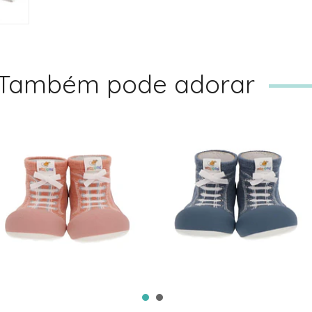
Também pode adorar
ATTIPAS BABY
ATTIPAS BABY
DENIM PINK
DENIM DEEP BLUE
32,90€
32,90€