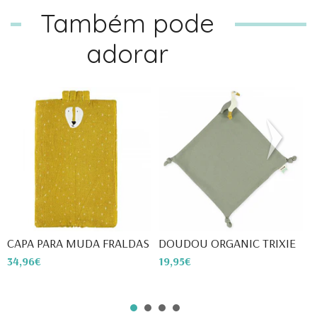
Também pode
adorar
CAPA PARA MUDA FRALDAS - T...
DOUDOU ORGANIC TRIXIE
P
34,96€
19,95€
3