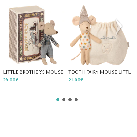
LITTLE BROTHER'S MOUSE IN M...
TOOTH FAIRY MOUSE LITTLE - .
M
24,00€
21,00€
3