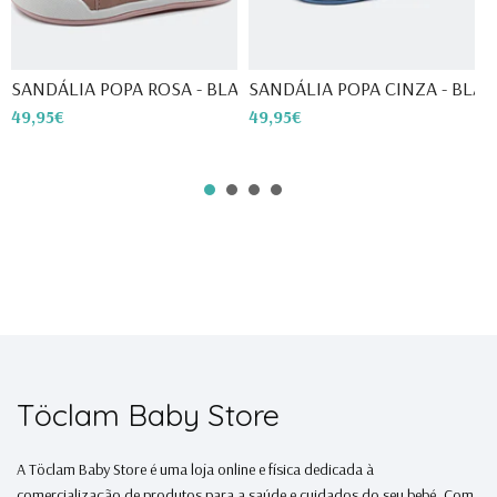
SANDÁLIA POPA ROSA - BLANDITOS
SANDÁLIA POPA CINZA - BLAND
S
49,95€
49,95€
4
Töclam Baby Store
A Töclam Baby Store é uma loja online e física dedicada à
comercialização de produtos para a saúde e cuidados do seu bebé. Com