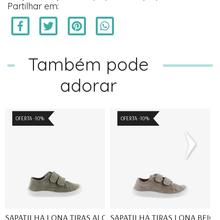
Partilhar em:
Também pode
adorar
OFERTA -10%
OFERTA -10%
SAPATILHA LONA TIRAS ALOE- ...
SAPATILHA TIRAS LONA BEIGE .
S