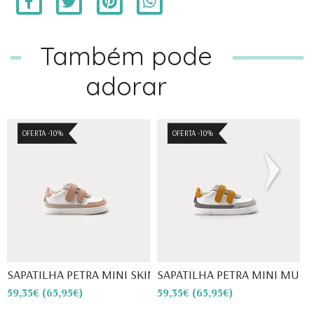
Também pode
adorar
OFERTA -10%
OFERTA -10%
SAPATILHA PETRA MINI SKIN- ...
SAPATILHA PETRA MINI MUSTA
S
59,35€
(65,95€)
59,35€
(65,95€)
3