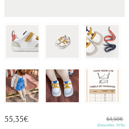
55,35€
61,50€
(Desconto:
10
%)