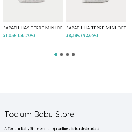
SAPATILHAS TERRE MINI BRANC...
SAPATILHA TERRE MINI OFF WH
S
51,03€
(56,70€)
38,38€
(42,65€)
4
Töclam Baby Store
A Töclam Baby Store é uma loja online e física dedicada à