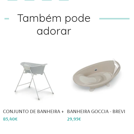
Também pode
adorar
CONJUNTO DE BANHEIRA + SUPO...
BANHEIRA GOCCIA - BREVI
S
85,40€
29,95€
4