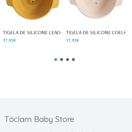
TIGELA DE SILICONE LEAO- TR...
TIGELA DE SILICONE COELHO- 
T
17,95€
17,95€
1
Töclam Baby Store