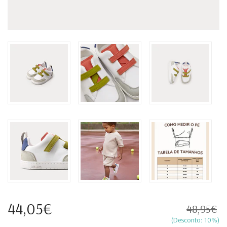
44,05€
48,95€
(Desconto:
10
%)