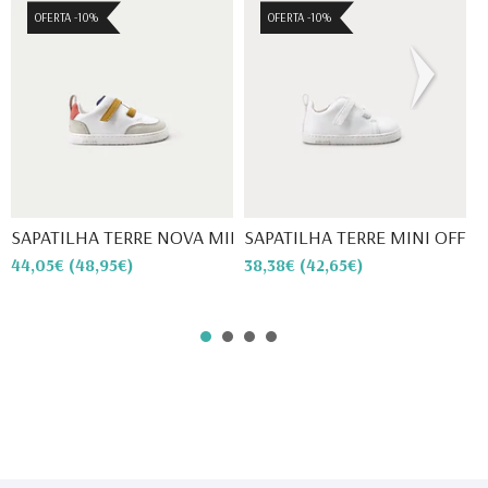
OFERTA -10%
OFERTA -10%
SAPATILHA TERRE NOVA MINI D...
SAPATILHA TERRE MINI OFF WH
S
44,05€
(48,95€)
38,38€
(42,65€)
5